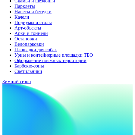
Скамьи и шезлонги
Парклеты
Навесы и беседки
Качели
Подиумы и столы
Арт-объекты
Арки и тоннели
Остановки
Велопарковки
Площадки для собак
Урны и контейнерные площадки ТБО
Оформление пляжных территорий
Барбекю-зоны
Светильники
Зимний сезон