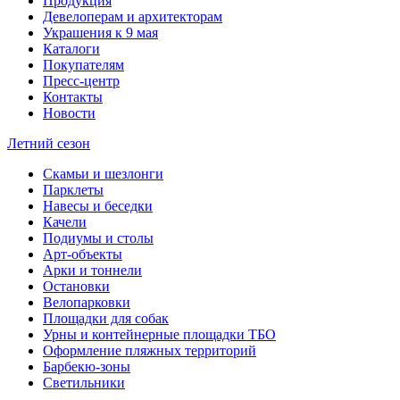
Продукция
Девелоперам и архитекторам
Украшения к 9 мая
Каталоги
Покупателям
Пресс-центр
Контакты
Новости
Летний сезон
Скамьи и шезлонги
Парклеты
Навесы и беседки
Качели
Подиумы и столы
Арт-объекты
Арки и тоннели
Остановки
Велопарковки
Площадки для собак
Урны и контейнерные площадки ТБО
Оформление пляжных территорий
Барбекю-зоны
Светильники