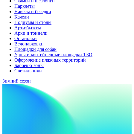
Скамьи и шезлонги
Парклеты
Навесы и беседки
Качели
Подиумы и столы
Арт-объекты
Арки и тоннели
Остановки
Велопарковки
Площадки для собак
Урны и контейнерные площадки ТБО
Оформление пляжных территорий
Барбекю-зоны
Светильники
Зимний сезон