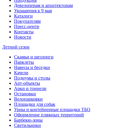
Продукция
Девелоперам и архитекторам
Украшения к 9 мая
Каталоги
Покупателям
Пресс-центр
Контакты
Новости
Летний сезон
Скамьи и шезлонги
Парклеты
Навесы и беседки
Качели
Подиумы и столы
Арт-объекты
Арки и тоннели
Остановки
Велопарковки
Площадки для собак
Урны и контейнерные площадки ТБО
Оформление пляжных территорий
Барбекю-зоны
Светильники