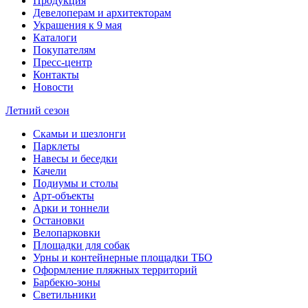
Продукция
Девелоперам и архитекторам
Украшения к 9 мая
Каталоги
Покупателям
Пресс-центр
Контакты
Новости
Летний сезон
Скамьи и шезлонги
Парклеты
Навесы и беседки
Качели
Подиумы и столы
Арт-объекты
Арки и тоннели
Остановки
Велопарковки
Площадки для собак
Урны и контейнерные площадки ТБО
Оформление пляжных территорий
Барбекю-зоны
Светильники