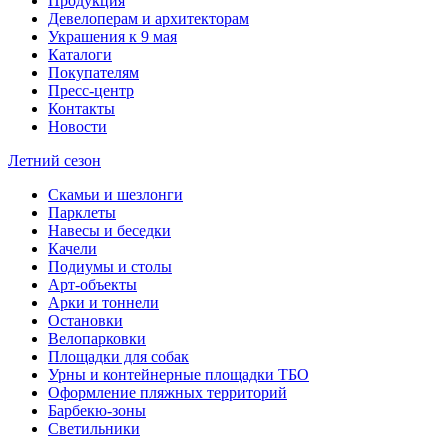
Продукция
Девелоперам и архитекторам
Украшения к 9 мая
Каталоги
Покупателям
Пресс-центр
Контакты
Новости
Летний сезон
Скамьи и шезлонги
Парклеты
Навесы и беседки
Качели
Подиумы и столы
Арт-объекты
Арки и тоннели
Остановки
Велопарковки
Площадки для собак
Урны и контейнерные площадки ТБО
Оформление пляжных территорий
Барбекю-зоны
Светильники