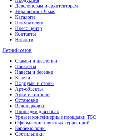
Продукция
Девелоперам и архитекторам
Украшения к 9 мая
Каталоги
Покупателям
Пресс-центр
Контакты
Новости
Летний сезон
Скамьи и шезлонги
Парклеты
Навесы и беседки
Качели
Подиумы и столы
Арт-объекты
Арки и тоннели
Остановки
Велопарковки
Площадки для собак
Урны и контейнерные площадки ТБО
Оформление пляжных территорий
Барбекю-зоны
Светильники