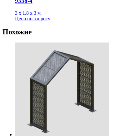
9338-4
3 х 1,8 х 3 м
Цена
по запросу
Похожие