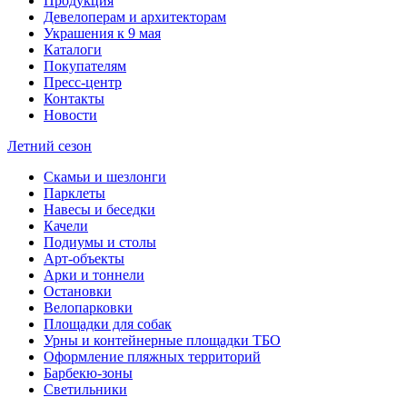
Продукция
Девелоперам и архитекторам
Украшения к 9 мая
Каталоги
Покупателям
Пресс-центр
Контакты
Новости
Летний сезон
Скамьи и шезлонги
Парклеты
Навесы и беседки
Качели
Подиумы и столы
Арт-объекты
Арки и тоннели
Остановки
Велопарковки
Площадки для собак
Урны и контейнерные площадки ТБО
Оформление пляжных территорий
Барбекю-зоны
Светильники