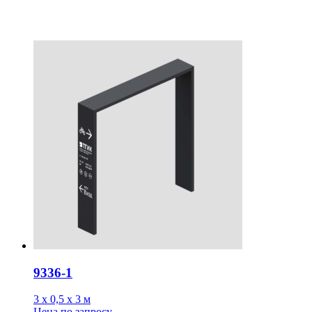
9336-1
3 х 0,5 х 3 м
Цена
по запросу