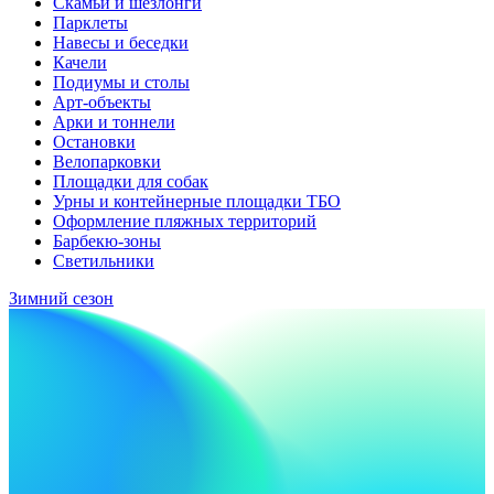
Скамьи и шезлонги
Парклеты
Навесы и беседки
Качели
Подиумы и столы
Арт-объекты
Арки и тоннели
Остановки
Велопарковки
Площадки для собак
Урны и контейнерные площадки ТБО
Оформление пляжных территорий
Барбекю-зоны
Светильники
Зимний сезон