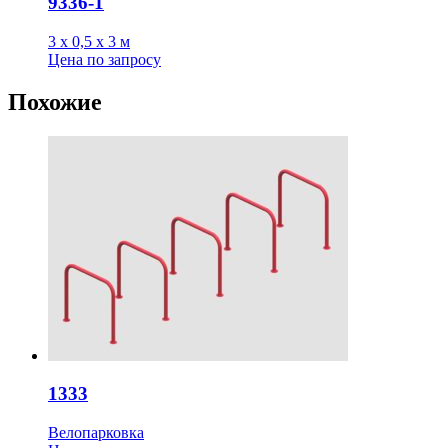
9336-1
3 х 0,5 х 3 м
Цена
по запросу
Похожие
1333
Велопарковка