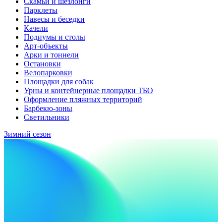
Скамьи и шезлонги
Парклеты
Навесы и беседки
Качели
Подиумы и столы
Арт-объекты
Арки и тоннели
Остановки
Велопарковки
Площадки для собак
Урны и контейнерные площадки ТБО
Оформление пляжных территорий
Барбекю-зоны
Светильники
Зимний сезон