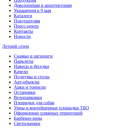
Продукция
Девелоперам и архитекторам
Украшения к 9 мая
Каталоги
Покупателям
Пресс-центр
Контакты
Новости
Летний сезон
Скамьи и шезлонги
Парклеты
Навесы и беседки
Качели
Подиумы и столы
Арт-объекты
Арки и тоннели
Остановки
Велопарковки
Площадки для собак
Урны и контейнерные площадки ТБО
Оформление пляжных территорий
Барбекю-зоны
Светильники