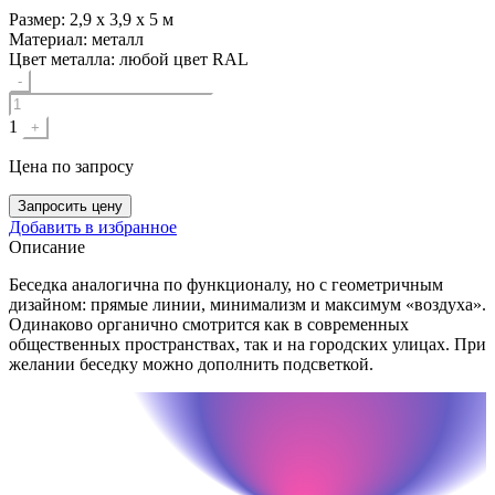
Размер:
2,9 х 3,9 х 5 м
Материал:
металл
Цвет металла:
любой цвет RAL
Quantity
-
1
+
Цена
по запросу
Запросить цену
Добавить в избранное
Описание
Беседка аналогична по функционалу, но с геометричным
дизайном: прямые линии, минимализм и максимум «воздуха».
Одинаково органично смотрится как в современных
общественных пространствах, так и на городских улицах. При
желании беседку можно дополнить подсветкой.