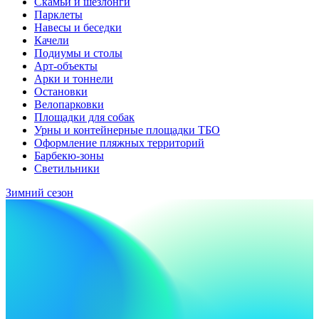
Скамьи и шезлонги
Парклеты
Навесы и беседки
Качели
Подиумы и столы
Арт-объекты
Арки и тоннели
Остановки
Велопарковки
Площадки для собак
Урны и контейнерные площадки ТБО
Оформление пляжных территорий
Барбекю-зоны
Светильники
Зимний сезон