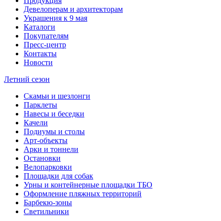
Продукция
Девелоперам и архитекторам
Украшения к 9 мая
Каталоги
Покупателям
Пресс-центр
Контакты
Новости
Летний сезон
Скамьи и шезлонги
Парклеты
Навесы и беседки
Качели
Подиумы и столы
Арт-объекты
Арки и тоннели
Остановки
Велопарковки
Площадки для собак
Урны и контейнерные площадки ТБО
Оформление пляжных территорий
Барбекю-зоны
Светильники