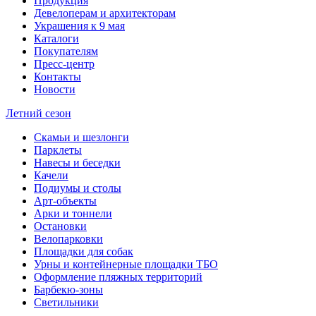
Продукция
Девелоперам и архитекторам
Украшения к 9 мая
Каталоги
Покупателям
Пресс-центр
Контакты
Новости
Летний сезон
Скамьи и шезлонги
Парклеты
Навесы и беседки
Качели
Подиумы и столы
Арт-объекты
Арки и тоннели
Остановки
Велопарковки
Площадки для собак
Урны и контейнерные площадки ТБО
Оформление пляжных территорий
Барбекю-зоны
Светильники