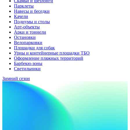
Скамьи и шезлонги
Парклеты
Навесы и беседки
Качели
Подиумы и столы
Арт-объекты
Арки и тоннели
Остановки
Велопарковки
Площадки для собак
Урны и контейнерные площадки ТБО
Оформление пляжных территорий
Барбекю-зоны
Светильники
Зимний сезон