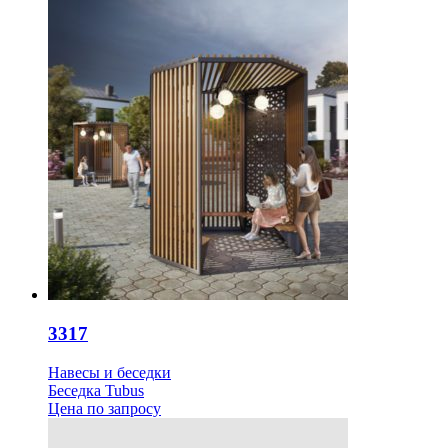
3317
Навесы и беседки
Беседка Tubus
Цена
по запросу