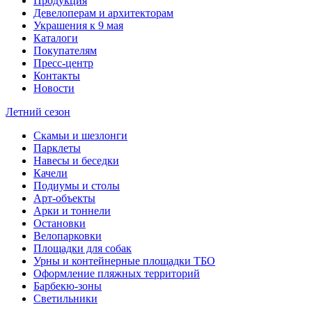
Продукция
Девелоперам и архитекторам
Украшения к 9 мая
Каталоги
Покупателям
Пресс-центр
Контакты
Новости
Летний сезон
Скамьи и шезлонги
Парклеты
Навесы и беседки
Качели
Подиумы и столы
Арт-объекты
Арки и тоннели
Остановки
Велопарковки
Площадки для собак
Урны и контейнерные площадки ТБО
Оформление пляжных территорий
Барбекю-зоны
Светильники