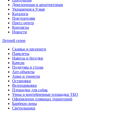
Продукция
Девелоперам и архитекторам
Украшения к 9 мая
Каталоги
Покупателям
Пресс-центр
Контакты
Новости
Летний сезон
Скамьи и шезлонги
Парклеты
Навесы и беседки
Качели
Подиумы и столы
Арт-объекты
Арки и тоннели
Остановки
Велопарковки
Площадки для собак
Урны и контейнерные площадки ТБО
Оформление пляжных территорий
Барбекю-зоны
Светильники