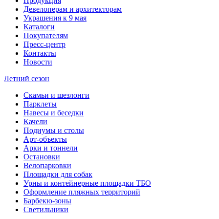
Продукция
Девелоперам и архитекторам
Украшения к 9 мая
Каталоги
Покупателям
Пресс-центр
Контакты
Новости
Летний сезон
Скамьи и шезлонги
Парклеты
Навесы и беседки
Качели
Подиумы и столы
Арт-объекты
Арки и тоннели
Остановки
Велопарковки
Площадки для собак
Урны и контейнерные площадки ТБО
Оформление пляжных территорий
Барбекю-зоны
Светильники