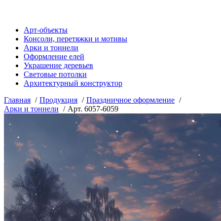
Арт-объекты
Консоли, перетяжки и мотивы
Арки и тоннели
Оформление елей
Украшение деревьев
Световые потолки
Архитектурный конструктор
Главная
Продукция
Праздничное оформление
Арки и тоннели
Арт. 6057-6059