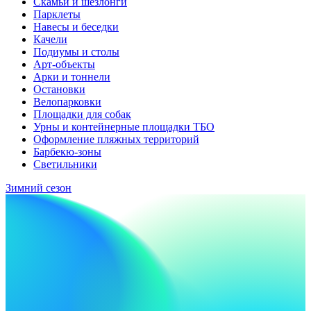
Скамьи и шезлонги
Парклеты
Навесы и беседки
Качели
Подиумы и столы
Арт-объекты
Арки и тоннели
Остановки
Велопарковки
Площадки для собак
Урны и контейнерные площадки ТБО
Оформление пляжных территорий
Барбекю-зоны
Светильники
Зимний сезон