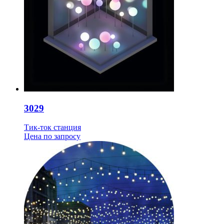
3029
Тик-ток станция
Цена
по запросу