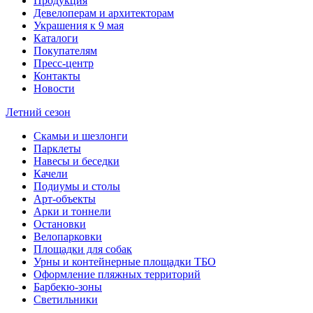
Продукция
Девелоперам и архитекторам
Украшения к 9 мая
Каталоги
Покупателям
Пресс-центр
Контакты
Новости
Летний сезон
Скамьи и шезлонги
Парклеты
Навесы и беседки
Качели
Подиумы и столы
Арт-объекты
Арки и тоннели
Остановки
Велопарковки
Площадки для собак
Урны и контейнерные площадки ТБО
Оформление пляжных территорий
Барбекю-зоны
Светильники