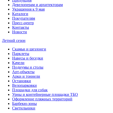
Продукция
Девелоперам и архитекторам
Украшения к 9 мая
Каталоги
Покупателям
Пресс-центр
Контакты
Новости
Летний сезон
Скамьи и шезлонги
Парклеты
Навесы и беседки
Качели
Подиумы и столы
Арт-объекты
Арки и тоннели
Остановки
Велопарковки
Площадки для собак
Урны и контейнерные площадки ТБО
Оформление пляжных территорий
Барбекю-зоны
Светильники