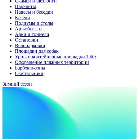
Скамьи и шезлонги
Парклеты
Навесы и беседки
Качели
Подиумы и столы
Арт-объекты
Арки и тоннели
Остановки
Велопарковки
Площадки для собак
Урны и контейнерные площадки ТБО
Оформление пляжных территорий
Барбекю-зоны
Светильники
Зимний сезон