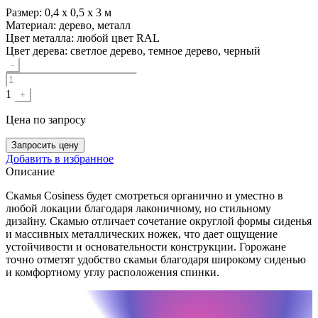
Размер:
0,4 х 0,5 х 3 м
Материал:
дерево, металл
Цвет металла:
любой цвет RAL
Цвет дерева:
светлое дерево, темное дерево, черный
Quantity
-
1
+
Цена
по запросу
Запросить цену
Добавить в избранное
Описание
Скамья Cosiness будет смотреться органично и уместно в
любой локации благодаря лаконичному, но стильному
дизайну. Скамью отличает сочетание округлой формы сиденья
и массивных металлических ножек, что дает ощущение
устойчивости и основательности конструкции. Горожане
точно отметят удобство скамьи благодаря широкому сиденью
и комфортному углу расположения спинки.