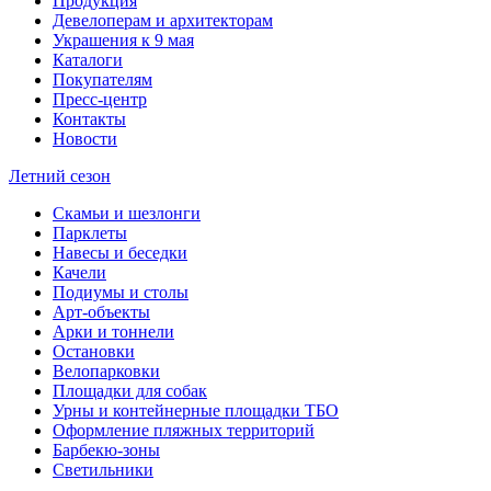
Продукция
Девелоперам и архитекторам
Украшения к 9 мая
Каталоги
Покупателям
Пресс-центр
Контакты
Новости
Летний сезон
Скамьи и шезлонги
Парклеты
Навесы и беседки
Качели
Подиумы и столы
Арт-объекты
Арки и тоннели
Остановки
Велопарковки
Площадки для собак
Урны и контейнерные площадки ТБО
Оформление пляжных территорий
Барбекю-зоны
Светильники