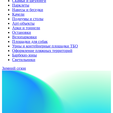
Скамьи и шезлонги
Парклеты
Навесы и беседки
Качели
Подиумы и столы
Арт-объекты
Арки и тоннели
Остановки
Велопарковки
Площадки для собак
Урны и контейнерные площадки ТБО
Оформление пляжных территорий
Барбекю-зоны
Светильники
Зимний сезон