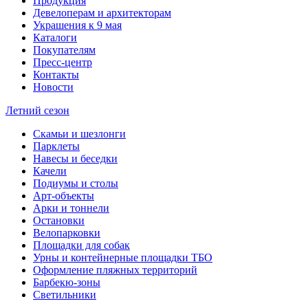
Продукция
Девелоперам и архитекторам
Украшения к 9 мая
Каталоги
Покупателям
Пресс-центр
Контакты
Новости
Летний сезон
Скамьи и шезлонги
Парклеты
Навесы и беседки
Качели
Подиумы и столы
Арт-объекты
Арки и тоннели
Остановки
Велопарковки
Площадки для собак
Урны и контейнерные площадки ТБО
Оформление пляжных территорий
Барбекю-зоны
Светильники