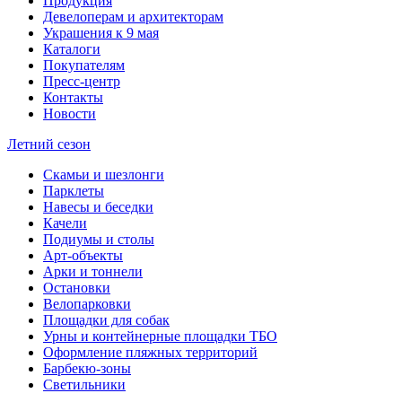
Продукция
Девелоперам и архитекторам
Украшения к 9 мая
Каталоги
Покупателям
Пресс-центр
Контакты
Новости
Летний сезон
Скамьи и шезлонги
Парклеты
Навесы и беседки
Качели
Подиумы и столы
Арт-объекты
Арки и тоннели
Остановки
Велопарковки
Площадки для собак
Урны и контейнерные площадки ТБО
Оформление пляжных территорий
Барбекю-зоны
Светильники